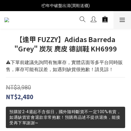
📦年中破盤出清(買鞋送襪)
📦年中破盤出清(買鞋送襪)
$199短T火熱特賣👕多件再折扣！
📦年中破盤出清(買鞋送襪)
【逢甲 FUZZY】Adidas Barreda
"Grey" 炭灰 麂皮 德訓鞋 KH6999
⚠️下單前建議先詢問有無庫存，實體店面等多平台同時販
售，庫存可能有誤差，如遇到缺貨很抱歉！請見諒！
NT$3,980
NT$2,480
預購皆2-4週起不含假日，國外隨時斷貨不一定100%有貨，
如遇缺貨皆會退款非常抱歉！預購商品述不提供退換，能接
受再下單謝謝~