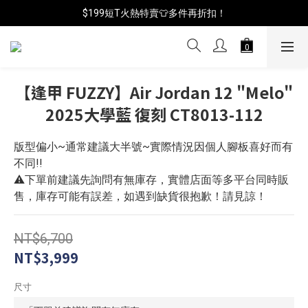
📦年中破盤出清(買鞋送襪)
$199短T火熱特賣👕多件再折扣！
📦年中破盤出清(買鞋送襪)
【逢甲 FUZZY】Air Jordan 12 "Melo"
2025大學藍 復刻 CT8013-112
版型偏小~通常建議大半號~實際情況因個人腳板喜好而有
不同!!
⚠️下單前建議先詢問有無庫存，實體店面等多平台同時販
售，庫存可能有誤差，如遇到缺貨很抱歉！請見諒！
NT$6,700
NT$3,999
尺寸