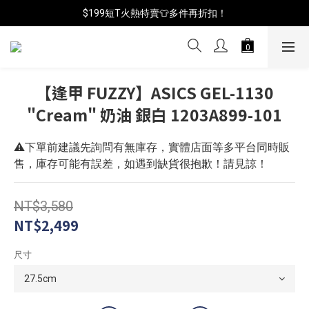
📦年中破盤出清(買鞋送襪)
$199短T火熱特賣👕多件再折扣！
📦年中破盤出清(買鞋送襪)
【逢甲 FUZZY】ASICS GEL-1130
"Cream" 奶油 銀白 1203A899-101
⚠️下單前建議先詢問有無庫存，實體店面等多平台同時販
售，庫存可能有誤差，如遇到缺貨很抱歉！請見諒！
NT$3,580
NT$2,499
尺寸