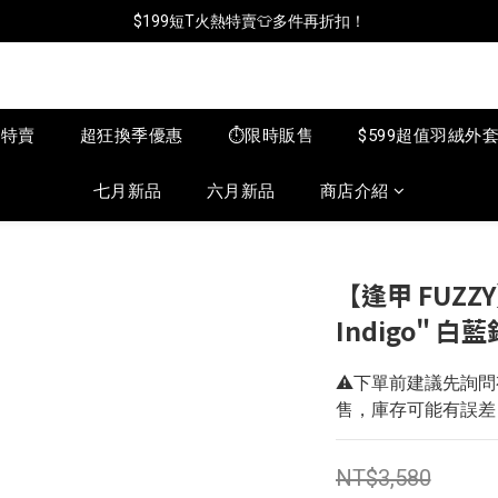
$199短T火熱特賣👕多件再折扣！
📦年中破盤出清(買鞋送襪)
📦年中破盤出清(買鞋送襪)
月特賣
超狂換季優惠
⏱️限時販售
$599超值羽絨外
七月新品
六月新品
商店介紹
【逢甲 FUZZY】
Indigo" 白藍
⚠️下單前建議先詢
售，庫存可能有誤差
NT$3,580