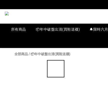
所有商品
📦年中破盤出清(買鞋送襪)
🔔限時六
全部商品
/
📦年中破盤出清(買鞋送襪)