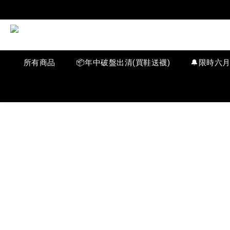
所有商品
📦年中破盤出清(買鞋送襪)
🔔限時六