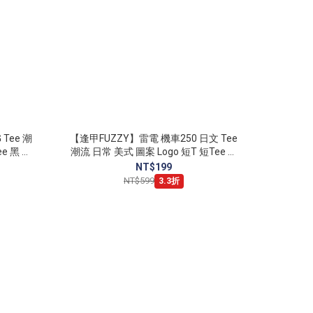
 Tee 潮
【逢甲FUZZY】雷電 機車250 日文 Tee
ee 黑 白
潮流 日常 美式 圖案 Logo 短T 短Tee 白
雪花白 水泥灰
NT$199
NT$599
3.3折