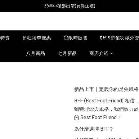
📦年中破盤出清(買鞋送襪)
📦年中破盤出清(買鞋送襪)
$199短T火熱特賣👕多件再折扣！
📦年中破盤出清(買鞋送襪)
月特賣
超狂換季優惠
⏱️限時販售
$599超值羽絨外
八月新品
七月新品
商店介紹
新品上市｜定義你的足尖風格
BFF (Best Foot Fr
獨特理念與風格，我們致力於
的 Best Foot Friend！
為什麼選擇 BFF？