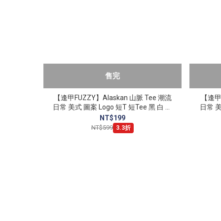
售完
【逢甲FUZZY】Alaskan 山脈 Tee 潮流
【逢甲F
日常 美式 圖案 Logo 短T 短Tee 黑 白 水
日常 美
泥灰
NT$199
NT$599
3.3折