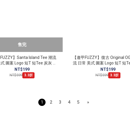
售完
UZZY】Santa Island Tee 潮流
【逢甲FUZZY】復古 Original OG
式 圖案 Logo 短T 短Tee 炭灰 雪
流 日常 美式 圖案 Logo 短T 短T
白 水泥灰
雪花白
NT$199
NT$199
NT$599
NT$599
3.3折
3.3折
1
2
3
4
5
»