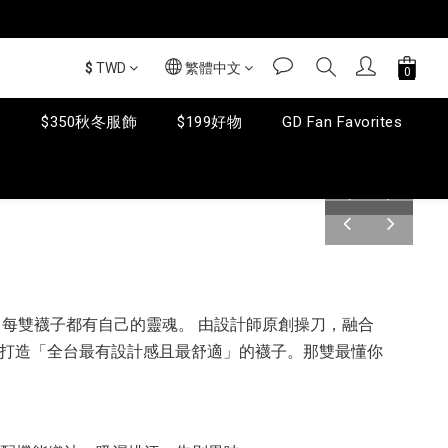
$
TWD
繁體中文
套
$350秋冬服飾
$199好物
GD Fan Favorites
prev
next
prev
next
iend) 相信，每雙襪子都有自己的靈魂。 由設計師原創操刀，融合
打造「全台最有設計感且最舒適」的襪子。那雙最懂你