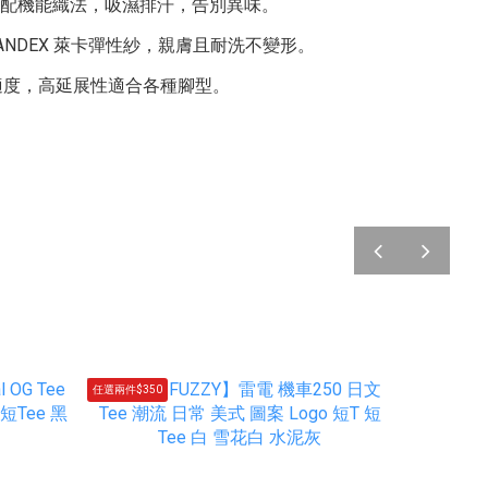
on 搭配機能織法，吸濕排汗，告別異味。
SPANDEX 萊卡彈性紗，親膚且耐洗不變形。
適度，高延展性適合各種腳型。
。
prev
next
任選兩件$350