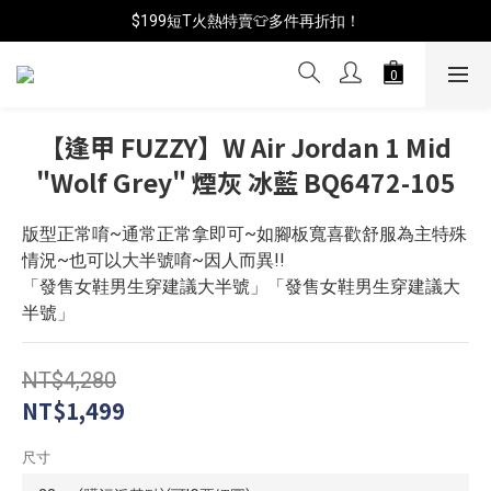
📦年中破盤出清(買鞋送襪)
$199短T火熱特賣👕多件再折扣！
📦年中破盤出清(買鞋送襪)
【逢甲 FUZZY】W Air Jordan 1 Mid
"Wolf Grey" 煙灰 冰藍 BQ6472-105
版型正常唷~通常正常拿即可~如腳板寬喜歡舒服為主特殊
情況~也可以大半號唷~因人而異!!
「發售女鞋男生穿建議大半號」「發售女鞋男生穿建議大
半號」
NT$4,280
NT$1,499
尺寸