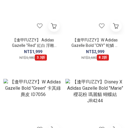
【逢甲FUZZY】 Adidas
【逢甲FUZZY】W Adidas
Gazelle "Red" 紅白 浮雕
Gazelle Bold "CNY" 蛇鱗 紅
IF1808
JQ5977
NT$1,999
NT$2,999
NT$5,980
NT$3,680
3.3折
8.2折