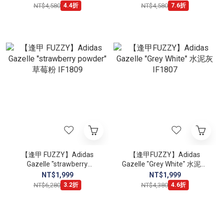
NT$4,580
NT$4,580
4.4折
7.6折
【逢甲 FUZZY】Adidas
【逢甲FUZZY】Adidas
Gazelle "strawberry
Gazelle "Grey White" 水泥灰
powder" 草莓粉 IF1809
IF1807
NT$1,999
NT$1,999
NT$6,280
NT$4,380
3.2折
4.6折