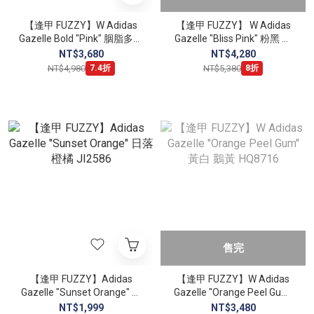
【逢甲 FUZZY】W Adidas
【逢甲 FUZZY】 W Adidas
Gazelle Bold "Pink" 胭脂多多
Gazelle "Bliss Pink" 粉黑 生
裸粉 厚底 IE0429
膠底 IE7002
NT$3,680
NT$4,280
NT$4,980
NT$5,380
7.4折
8折
售完
【逢甲 FUZZY】Adidas
【逢甲 FUZZY】W Adidas
Gazelle "Sunset Orange" 日
Gazelle "Orange Peel Gum"
落橙橘 JI2586
黃白 鵝黃 HQ8716
NT$1,999
NT$3,480