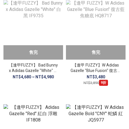
售完
售完
【逢甲FUZZY】 Bad Bunny
【逢甲 FUZZY】W Adidas
x Adidas Gazelle "White" 白
Gazelle "Blue Fusion" 復古藍
黑 IF9735
焦糖底 HQ8717
NT$4,680 ~ NT$4,980
NT$3,480
NT$3,890
9折