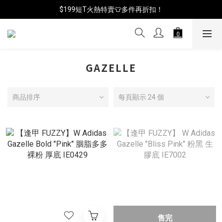
📦年中破盤出清(買鞋送襪)
$199短T火熱特賣👕多件再折扣！
📦年中破盤出清(買鞋送襪)
GAZELLE
商品排序
每頁顯示 24 個
售完