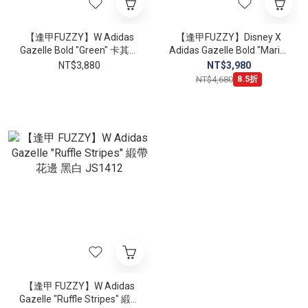
【逢甲FUZZY】W Adidas
【逢甲FUZZY】Disney X
Gazelle Bold "Green" 卡其綠
Adidas Gazelle Bold "Marie"
麂皮 ID7056
櫻花粉 瑪麗貓 蝴蝶結
NT$3,880
NT$3,980
JR4244
NT$4,680
8.5折
【逢甲 FUZZY】W Adidas
Gazelle "Ruffle Stripes" 緞帶