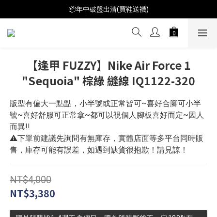
📦年中破盤出清(買鞋送襪)
📦年中破盤出清(買鞋送襪)
$199短T火熱特賣👕多件再折扣！
📦年中破盤出清(買鞋送襪)
【逢甲 FUZZY】Nike Air Force 1
"Sequoia" 棕綠 縫線 IQ1122-320
版型有偏大一點點，小半號或正常皆可~喜好合腳可小半
號~喜好舒服可正常拿~都可以視個人腳板喜好而定~因人
而異!!
⚠️下單前建議先詢問有無庫存，實體店面等多平台同時販
售，庫存可能有誤差，如遇到缺貨很抱歉！請見諒！
NT$4,000
NT$3,380