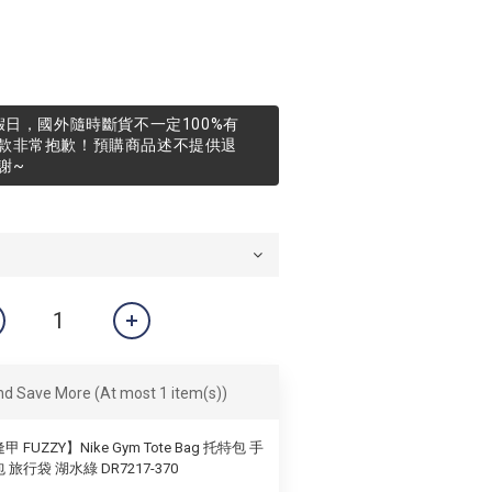
假日，國外隨時斷貨不一定100%有
款非常抱歉！預購商品述不提供退
謝~
and Save More
(At most 1 item(s))
甲 FUZZY】Nike Gym Tote Bag 托特包 手
 旅行袋 湖水綠 DR7217-370