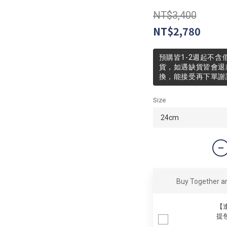
NT$3,400
NT$2,780
預購皆1-2週起不含
貨，如遇缺貨皆會退
換，能接受再下單謝
Size
Buy Together 
【逢
提包