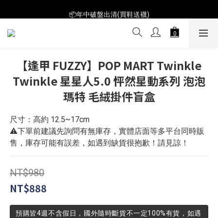
📦年中破盤出清(買鞋送襪)
📦年中破盤出清(買鞋送襪)
$199短T火熱特賣👕多件再折扣！
📦年中破盤出清(買鞋送襪)
【逢甲 FUZZY】POP MART Twinkle
Twinkle 星星人5.0 怦然星動系列 泡泡
瑪特 毛絨掛件盲盒
尺寸：高約 12.5~17cm
⚠️下單前建議先詢問有無庫存，實體店面等多平台同時販
售，庫存可能有誤差，如遇到缺貨很抱歉！請見諒！
NT$980
NT$888
預購皆4週不含假日，國外隨時斷貨不一定100%有貨，如遇