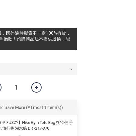
日，國外隨時斷貨不一定100%有貨，
常抱歉！預購商品述不提供退換，能
and Save More
(At most 1 item(s))
甲 FUZZY】Nike Gym Tote Bag 托特包 手
 旅行袋 湖水綠 DR7217-370