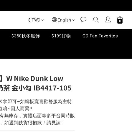
$
TWD
English
$350秋冬服飾
$199好物
GD Fan Favorites
BUY NOW
W Nike Dunk Low
奶茶 金小勾 IB4417-105
常拿即可~如腳板寬喜歡舒服為主特
唷~因人而異!!
問有無庫存，實體店面等多平台同時販
，如遇到缺貨很抱歉！請見諒！