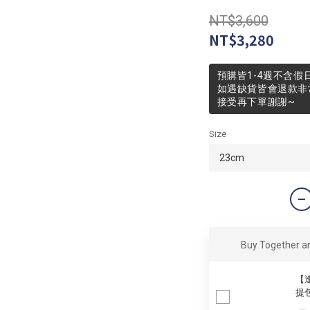
NT$3,600
NT$3,280
預購皆1-4週不含假
如遇缺貨皆會退款非
接受再下單謝謝~
Size
Buy Together 
【逢
提包