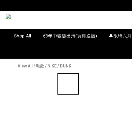
Shop All
📦年中破盤出清(買鞋送襪)
🔔限時六
View All
/
鞋款
/
NIKE
/
DUNK