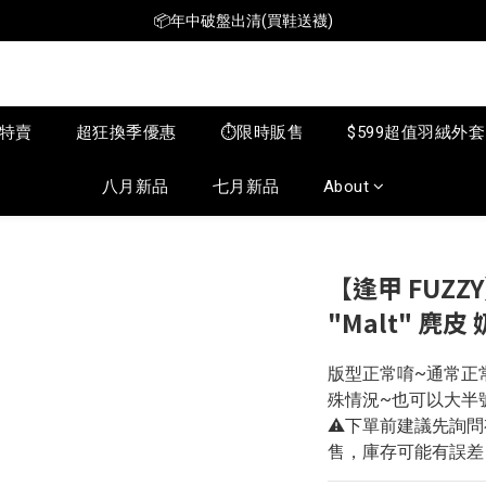
📦年中破盤出清(買鞋送襪)
$199短T火熱特賣👕多件再折扣！
📦年中破盤出清(買鞋送襪)
月特賣
超狂換季優惠
⏱️限時販售
$599超值羽絨外套
八月新品
七月新品
About
【逢甲 FUZZY】
"Malt" 麂皮 
版型正常唷~通常正
殊情況~也可以大半號
⚠️下單前建議先詢
售，庫存可能有誤差