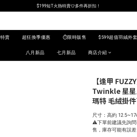
📦年中破盤出清(買鞋送襪)
$199短T火熱特賣👕多件再折扣！
📦年中破盤出清(買鞋送襪)
月特賣
超狂換季優惠
⏱️限時販售
$599超值羽絨外
八月新品
七月新品
商店介紹
【逢甲 FUZZY】
Twinkle 
瑪特 毛絨掛
尺寸：高約 12.5~17
⚠️下單前建議先詢
售，庫存可能有誤差