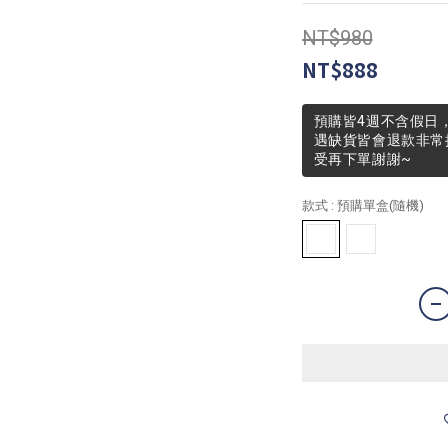
NT$980
NT$888
預購皆4週不含假日
遇缺貨皆會退款非常
受再下單謝謝~
款式
: 預購單盒(隨機)