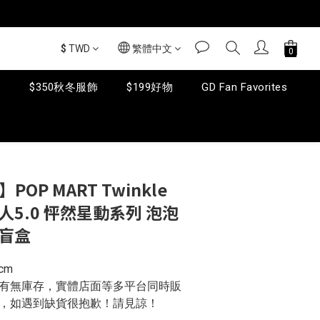
$
TWD
繁體中文
套
$350秋冬服飾
$199好物
GD Fan Favorites
POP MART Twinkle
星星人5.0 怦然星動系列 泡泡
件盲盒
cm
問有無庫存，實體店面等多平台同時販
，如遇到缺貨很抱歉！請見諒！