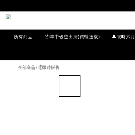
所有商品
📦年中破盤出清(買鞋送襪)
🔔限時六
全部商品
/
⏱️限時販售