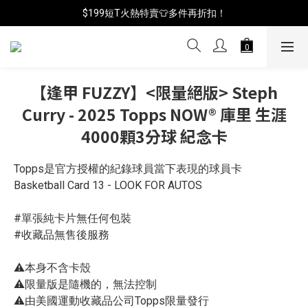
$199短T火熱特賣👕多件再折扣！
📦年中破盤出清(買鞋送襪)
📦年中破盤出清(買鞋送襪)
【逢甲 FUZZY】<限量絕版> Steph
Curry - 2025 Topps NOW® 庫里 生涯
4000顆3分球 紀念卡
Topps是官方授權的紀錄球員當下表現的球員卡
Basketball Card 13 - LOOK FOR AUTOS
#單張純卡片無任何包裝
#收藏品無售後服務
⚠️本身不含卡殼
⚠️限量版是隨機的，無法控制
⚠️由美國運動收藏品公司Topps限量發行