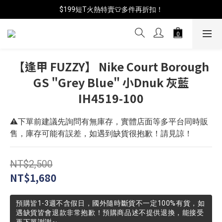
$199短T火熱特賣👕多件再折扣！
📦年中破盤出清(買鞋送襪)
📦年中破盤出清(買鞋送襪)
【逢甲 FUZZY】 Nike Court Borough
GS "Grey Blue" 小Dnuk 灰藍
IH4519-100
⚠️下單前建議先詢問有無庫存，實體店面等多平台同時販
售，庫存可能有誤差，如遇到缺貨很抱歉！請見諒！
NT$2,500
NT$1,680
預購皆1-3週不含假日，國外隨時斷貨不一定100%有貨，如
遇缺貨皆會退款非常抱歉！預購商品述不提供退換，能接受