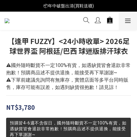
📦年中破盤出清(買鞋送襪)
📦年中破盤出清(買鞋送襪)
$199短T火熱特賣👕多件再折扣！
📦年中破盤出清(買鞋送襪)
【逢甲 FUZZY】<24小時收單> 2026足
球世界盃 阿根廷/巴西 球迷版排汗球衣
⚠️國外隨時斷貨不一定100%有貨，如遇缺貨皆會退款非常
抱歉！預購商品述不提供退換，能接受再下單謝謝~
⚠️下單前建議先詢問有無庫存，實體店面等多平台同時販
售，庫存可能有誤差，如遇到缺貨很抱歉！請見諒！
NT$3,780
預購皆4-6週不含假日，國外隨時斷貨不一定100%有貨，如
遇缺貨皆會退款非常抱歉！預購商品述不提供退換，能接受
再下單謝謝~