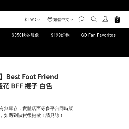
$
TWD
繁體中文
套
$350秋冬服飾
$199好物
GD Fan Favorites
立即購買
Best Foot Friend
雞蛋花 BFF 襪子 白色
問有無庫存，實體店面等多平台同時販
，如遇到缺貨很抱歉！請見諒！