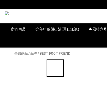
所有商品
📦年中破盤出清(買鞋送襪)
🔔限時六
全部商品
/
品牌
/
BEST FOOT FRIEND