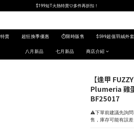
📦年中破盤出清(買鞋送襪)
$199短T火熱特賣👕多件再折扣！
📦年中破盤出清(買鞋送襪)
月特賣
超狂換季優惠
⏱️限時販售
$599超值羽絨外
八月新品
七月新品
商店介紹
【逢甲 FUZZY】
Plumeria 
BF25017
⚠️下單前建議先詢
售，庫存可能有誤差