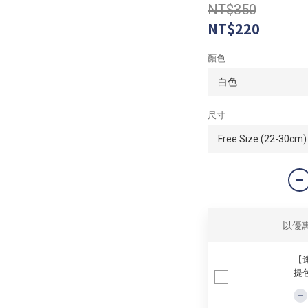
NT$350
NT$220
顏色
尺寸
以優
【逢
提包