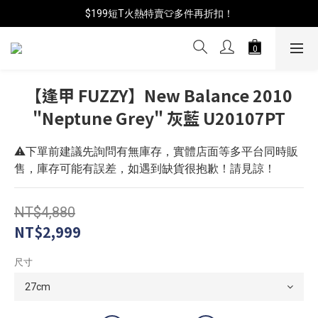
📦年中破盤出清(買鞋送襪)
$199短T火熱特賣👕多件再折扣！
📦年中破盤出清(買鞋送襪)
【逢甲 FUZZY】New Balance 2010
"Neptune Grey" 灰藍 U20107PT
⚠️下單前建議先詢問有無庫存，實體店面等多平台同時販
售，庫存可能有誤差，如遇到缺貨很抱歉！請見諒！
NT$4,880
NT$2,999
尺寸