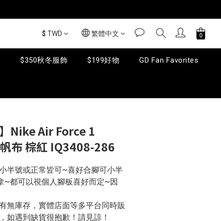
$
TWD
繁體中文
套
$350秋冬服飾
$199好物
GD Fan Favorites
立即購買
ike Air Force 1
 帆布 棕紅 IQ3408-286
小半號或正常皆可~喜好合腳可小半
拿~都可以視個人腳板喜好而定~因
問有無庫存，實體店面等多平台同時販
，如遇到缺貨很抱歉！請見諒！