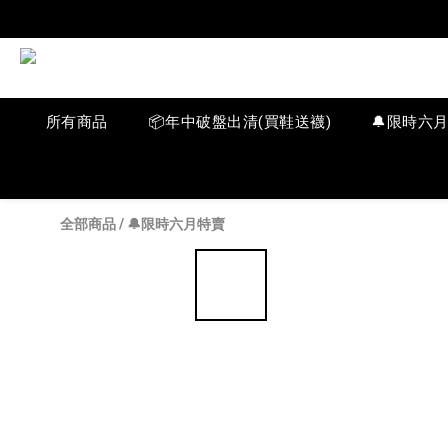
所有商品
📦年中破盤出清(買鞋送襪)
🔔限時六
全部商品
/
🔔限時六月特賣