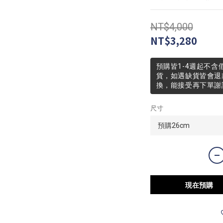
NT$4,000
NT$3,280
預購皆1-4週起不含
貨，如遇缺貨皆會退
換，能接受再下單謝
尺寸
現在預購