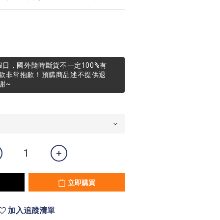
假日，國外隨時斷貨不一定100%有
款非常抱歉！預購商品述不提供退
謝~
立即購買
加入追蹤清單