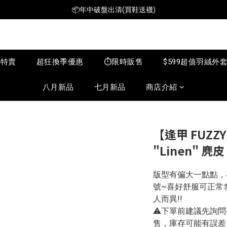
📦年中破盤出清(買鞋送襪)
📦年中破盤出清(買鞋送襪)
$199短T火熱特賣👕多件再折扣！
📦年中破盤出清(買鞋送襪)
月特賣
超狂換季優惠
⏱️限時販售
$599超值羽絨外
八月新品
七月新品
商店介紹
【逢甲 FUZZY】N
"Linen" 麂皮
版型有偏大一點點，
號~喜好舒服可正常
人而異!!
⚠️下單前建議先詢
售，庫存可能有誤差