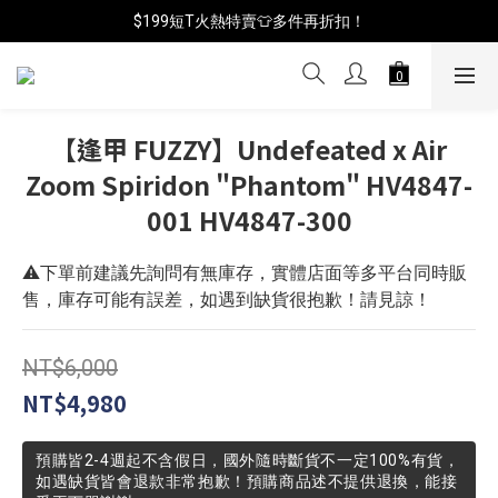
📦年中破盤出清(買鞋送襪)
$199短T火熱特賣👕多件再折扣！
📦年中破盤出清(買鞋送襪)
【逢甲 FUZZY】Undefeated x Air
Zoom Spiridon "Phantom" HV4847-
001 HV4847-300
⚠️下單前建議先詢問有無庫存，實體店面等多平台同時販
售，庫存可能有誤差，如遇到缺貨很抱歉！請見諒！
NT$6,000
NT$4,980
預購皆2-4週起不含假日，國外隨時斷貨不一定100%有貨，
如遇缺貨皆會退款非常抱歉！預購商品述不提供退換，能接