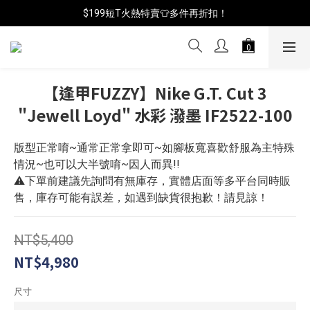
$199短T火熱特賣👕多件再折扣！
📦年中破盤出清(買鞋送襪)
📦年中破盤出清(買鞋送襪)
【逢甲FUZZY】Nike G.T. Cut 3
"Jewell Loyd" 水彩 潑墨 IF2522-100
版型正常唷~通常正常拿即可~如腳板寬喜歡舒服為主特殊
情況~也可以大半號唷~因人而異!!
⚠️下單前建議先詢問有無庫存，實體店面等多平台同時販
售，庫存可能有誤差，如遇到缺貨很抱歉！請見諒！
NT$5,400
NT$4,980
尺寸