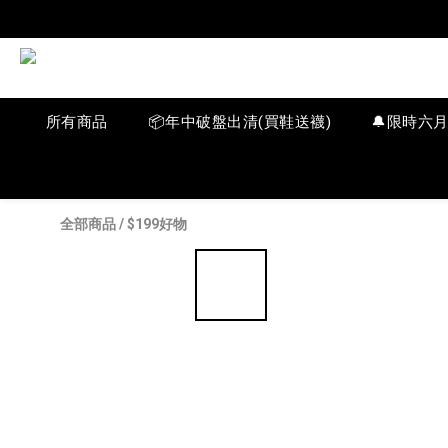
所有商品
📦年中破盤出清(買鞋送襪)
🔔限時六
全部商品
/
$199好物