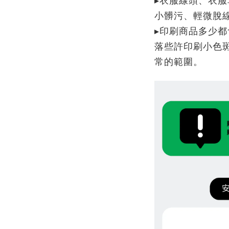
▸衣服線頭、衣服
小髒污、輕微脫
▸印刷商品多少
落些許印刷小色
常的範圍。