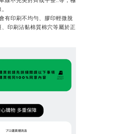
車線不完美對齊或平整..等，極
線。
都會有印刷不均勻、膠印輕微脫
斑、印刷沾黏棉質棉穴等屬於正