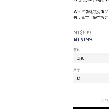
XL 肩寬 60 / 胸寬 61
⚠️下單前建議先詢
售，庫存可能有誤差
NT$599
NT$199
顏色
尺寸
若想