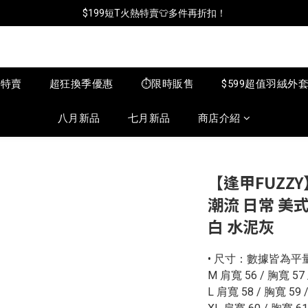
$199短T火熱特賣👕多件再折扣！
📦年中破盤出清(買鞋送襪)
📦年中破盤出清(買鞋送襪)
月特賣
超狂換季優惠
⏱️限時販售
$599超值羽絨外
八月新品
七月新品
商店介紹
【逢甲FUZZY】
潮流 日常 美式 
白 水泥灰
• 尺寸：數據皆為平
M 肩寬 56 / 胸寬 57 
L 肩寬 58 / 胸寬 59 