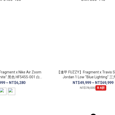
gment x Nike Air Zoom
【逢甲 FUZZY】Fragment x Travis Sco
/White" 黑色 HF5455-001 白色
Jordan 1 Low "Blue Lighting"
F5455-100
DM7866-140
999 ~ NT$6,280
NT$49,999 ~ NT$69,999
NT$78,000
8.6折