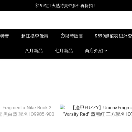
📦年中破盤出清(買鞋送襪)
$199短T火熱特賣👕多件再折扣！
📦年中破盤出清(買鞋送襪)
月特賣
超狂換季優惠
⏱️限時販售
$599超值羽絨外
八月新品
七月新品
商店介紹