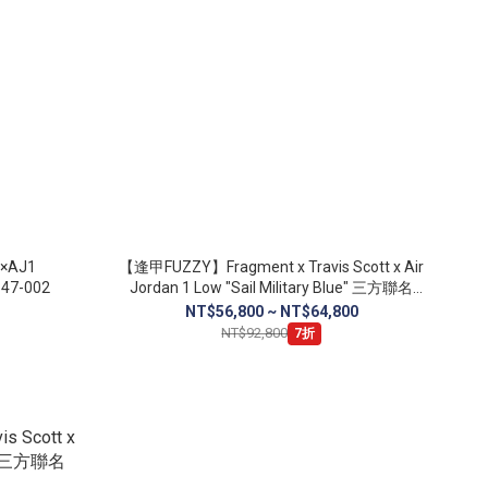
×AJ1
【逢甲FUZZY】Fragment x Travis Scott x Air
" 藍黑紅 三方聯名 IO7847-002
Jordan 1 Low "Sail Military Blue" 三方聯名
DM7866-104
NT$56,800 ~ NT$64,800
NT$92,800
7折