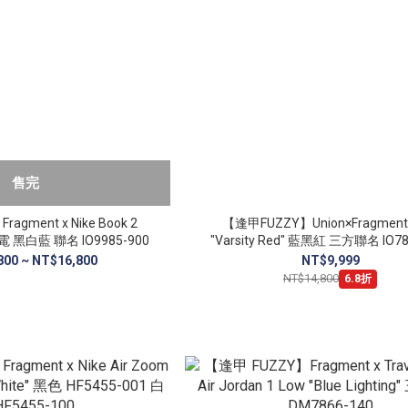
售完
gment x Nike Book 2
【逢甲FUZZY】Union×Fragment
閃電 黑白藍 聯名 IO9985-900
"Varsity Red
800 ~ NT$16,800
NT$9,999
NT$14,800
6.8折