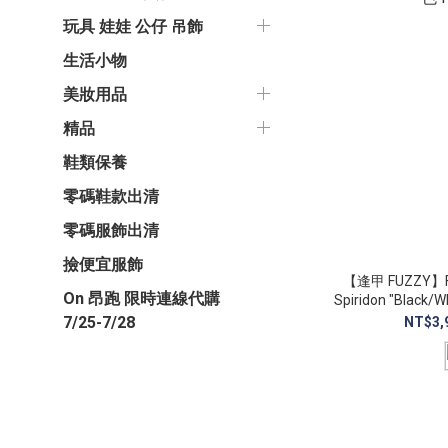
玩具 娃娃 公仔 吊飾
生活小物
美妝用品
精品
鞋類保養
零碼鞋款出清
零碼服飾出清
撿便宜服飾
【逢甲 FUZZY】Fra
On 昂跑 限時連線代購
Spiridon "Black
H
7/25-7/28
NT$3,