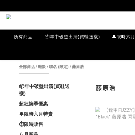
所有商品
📦年中破盤出清(買鞋送襪)
🔔限時六
全部商品
/
鞋款
/
聯名 (限定)
/
藤原浩
藤原浩
📦年中破盤出清(買鞋送
襪)
超狂換季優惠
🔔限時六月特賣
⏱️限時販售
八月新品