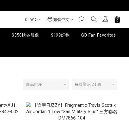
$
TWD
繁體中文
套
$350秋冬服飾
$199好物
GD Fan Favorites
商品排序
每頁顯示 24 個