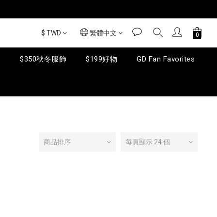
$
TWD
繁體中文
套
$350秋冬服飾
$199好物
GD Fan Favorites
商品排序
每頁顯示 24 個