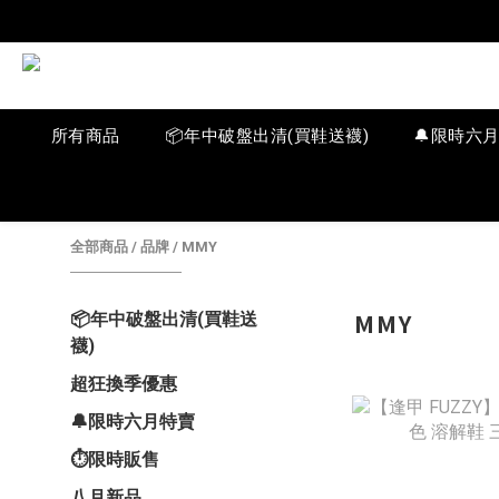
所有商品
📦年中破盤出清(買鞋送襪)
🔔限時六
全部商品
/
品牌
/
MMY
MMY
📦年中破盤出清(買鞋送
襪)
超狂換季優惠
🔔限時六月特賣
⏱️限時販售
八月新品