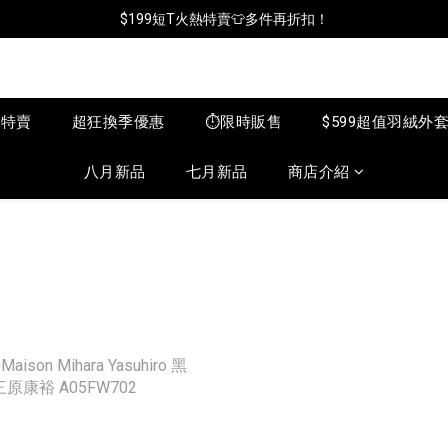
📦年中破盤出清(買鞋送襪)
$199短T火熱特賣👕多件再折扣！
📦年中破盤出清(買鞋送襪)
月特賣
超狂換季優惠
⏱️限時販售
$599超值羽絨外
八月新品
七月新品
商店介紹