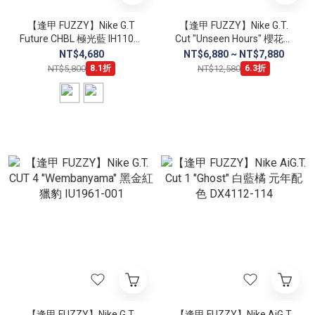
【逢甲 FUZZY】Nike G.T
【逢甲 FUZZY】Nike G.T.
Future CHBL 極光藍 IH1109-
Cut "Unseen Hours" 櫻花粉
400 烈焰粉 IH1109-600
粉紅 CZ0176-600
NT$4,680
NT$6,880 ~ NT$7,880
NT$5,800
NT$12,580
8.1折
6.3折
【逢甲 FUZZY】Nike G.T.
【逢甲 FUZZY】Nike AiG.T.