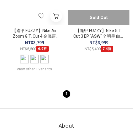
Sold Out
【逢甲 FUZZY】Nike Air
【逢甲 FUZZY】Nike G.T.
Zoom G.T. Cut 4 金屬藍
Cut 3 EP "ASW" 全明星 白藍
IQ6205-500 紅黑 HV9921-
FZ5743-100
NT$3,799
NT$3,999
600 黃黑 HV9921-700
NT$5,500
NT$5,400
6.9折
7.4折
View other 1 variants
1
About