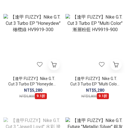
【逢甲 FUZZY】Nike G.T.
【逢甲 FUZZY】Nike G.T.
Cut 3 Turbo EP "Honeydew"
Cut 3 Turbo EP "Multi Color"
橄欖綠 HV9919-300
漸層粉藍 HV9919-900
NT$5,280
NT$5,280
NT$5,800
NT$5,800
9.1折
9.1折