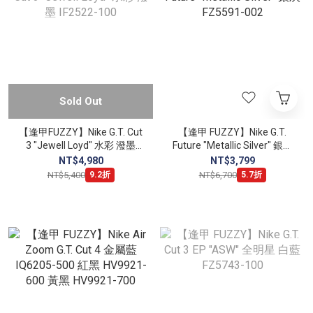
Sold Out
【逢甲FUZZY】Nike G.T. Cut
【逢甲 FUZZY】Nike G.T.
3 "Jewell Loyd" 水彩 潑墨
Future "Metallic Silver" 銀灰
IF2522-100
FZ5591-002
NT$4,980
NT$3,799
NT$5,400
NT$6,700
9.2折
5.7折