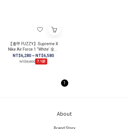
【逢甲 FUZZY】Supreme X
Nike Air Force 1 "White' 全白
紅標 聯名款 CU9225-100
NT$6,280 ~ NT$6,580
NT$8,800
7.1折
1
About
Brand Story