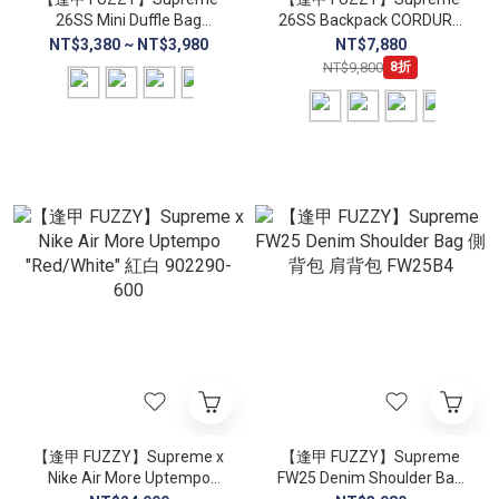
26SS Mini Duffle Bag
26SS Backpack CORDURA
CORDURA 機能側背包
後背包
NT$3,380 ~ NT$3,980
NT$7,880
NT$9,800
8折
【逢甲 FUZZY】Supreme x
【逢甲 FUZZY】Supreme
Nike Air More Uptempo
FW25 Denim Shoulder Bag