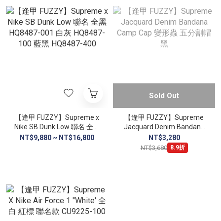
Sold Out
【逢甲 FUZZY】Supreme x
【逢甲 FUZZY】Supreme
Nike SB Dunk Low 聯名 全黑
Jacquard Denim Bandana
HQ8487-001 白灰 HQ8487-
Camp Cap 變形蟲 五分割帽
NT$9,880 ~ NT$16,800
NT$3,280
100 藍黑 HQ8487-400
黑
NT$3,680
8.9折