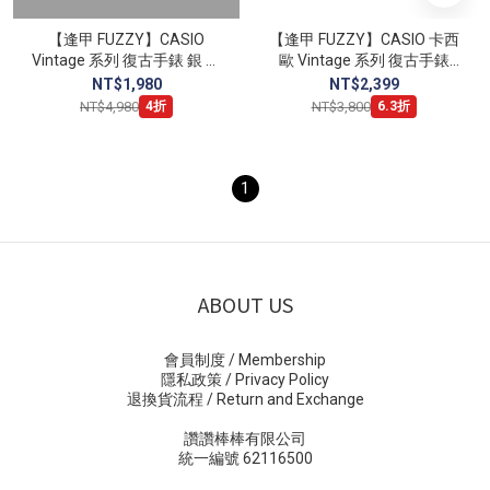
【逢甲 FUZZY】CASIO
【逢甲 FUZZY】CASIO 卡西
Vintage 系列 復古手錶 銀 方
歐 Vintage 系列 復古手錶
塊 金色指針 女款
A168 數位電子
NT$1,980
NT$2,399
NT$4,980
NT$3,800
4折
6.3折
1
ABOUT US
會員制度 / Membership
隱私政策 / Privacy Policy
退換貨流程 / Return and Exchange
讚讚棒棒有限公司
統一編號 62116500