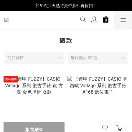
📦年中破盤出清(買鞋送襪)
$199短T火熱特賣👕多件再折扣！
📦年中破盤出清(買鞋送襪)
錶款
商品排序
每頁顯示 24 個
限時預購
販售結束