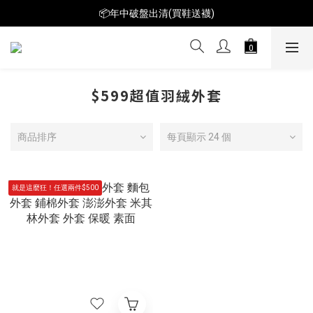
📦年中破盤出清(買鞋送襪)
📦年中破盤出清(買鞋送襪)
$199短T火熱特賣👕多件再折扣！
📦年中破盤出清(買鞋送襪)
$599超值羽絨外套
商品排序
每頁顯示 24 個
就是這麼狂！任選兩件$500